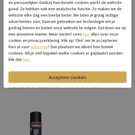
Leveranciercode
G-Ally-1 Black
en persoonlijker. Dankzij functionele cookies werkt de website
Breedtemaat
Wijdte f (normaal)
goed. Ze hebben ook een analytische functie. Zo maken we de
Categorie
Instappers & ballerina's
website elke dag een beetje beter. We laten je graag nuttige
advertenties zien. Daarom gebruiken we technologie om je
Kleur
Zwart
gedrag binnen en buiten onze website te volgen. Dat doen we op
Materiaal buitenkant
Leer
een anonieme manier. Meer weten? Lees
hier
alles over onze
Bestelcode
2121.00.281
cookie- en privacyverklaring. Klik op 'Oké' om te accepteren.
Kies je voor
weigeren
? Dan plaatsen we alleen functionele
cookies. Wil je zelf bepalen welke cookies er geplaatst worden
Bezorgen & retourneren
klik dan
hier
.
GERELATEERDE PRODUCTEN