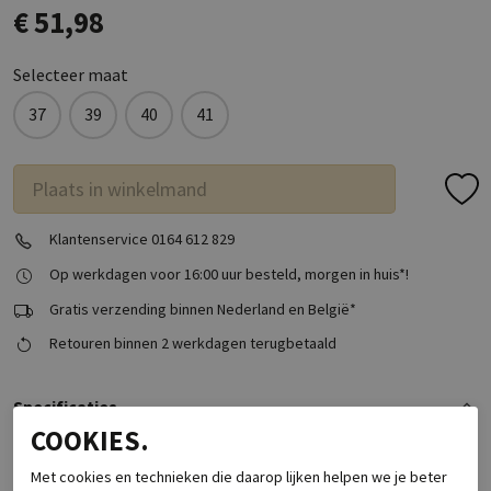
€ 51,98
Selecteer maat
37
39
40
41
Plaats in winkelmand
Klantenservice 0164 612 829
Op werkdagen voor 16:00 uur besteld, morgen in huis*!
Gratis verzending binnen Nederland en België*
Retouren binnen 2 werkdagen terugbetaald
Specificaties
COOKIES.
Merk
Babouche Lifestyle
Met cookies en technieken die daarop lijken helpen we je beter