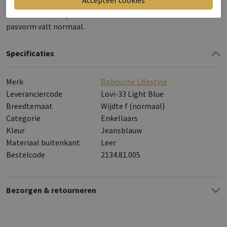
rokken voor een eigentijdse outfit.Kies voor de Lovi dames
enkellaars en stap met zelfvertrouwen de deur uit! De
pasvorm valt normaal.
Specificaties
Merk
Babouche Lifestyle
Leveranciercode
Lovi-33 Light Blue
Breedtemaat
Wijdte f (normaal)
Categorie
Enkellaars
Kleur
Jeansblauw
Materiaal buitenkant
Leer
Bestelcode
2134.81.005
Bezorgen & retourneren