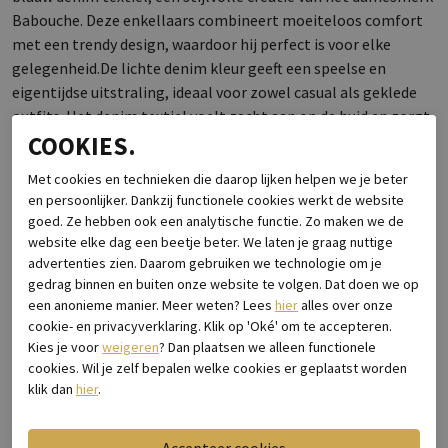
Babouche. Deze enkellaars combineert moeiteloos comfort
met een trendy design, waardoor hij perfect is voor elke
gelegenheid.De lichte denim kleur geeft een speelse en
eigentijdse uitstraling, ideaal voor zowel casual als geklede
outfits. Het denim textiel voelt zacht aan op de huid en zorgt
voor ademend vermogen, zodat je voeten de hele dag
COOKIES.
comfortabel blijven, ongeacht het seizoen. De subtiele
Met cookies en technieken die daarop lijken helpen we je beter
textuur van het materiaal voegt een extra dimensie toe aan
en persoonlijker. Dankzij functionele cookies werkt de website
de laars, waardoor hij zich gemakkelijk aanpast aan
goed. Ze hebben ook een analytische functie. Zo maken we de
verschillende stijlen.Dankzij het strakke ontwerp en de
website elke dag een beetje beter. We laten je graag nuttige
praktische ritsluiting aan de zijkant, trek je de laarzen
advertenties zien. Daarom gebruiken we technologie om je
eenvoudig aan en uit. De stevige rubberen zool biedt
gedrag binnen en buiten onze website te volgen. Dat doen we op
een anonieme manier. Meer weten? Lees
hier
alles over onze
uitstekende grip, waardoor je zowel in de stad als op een
cookie- en privacyverklaring. Klik op 'Oké' om te accepteren.
rustig wandelingetje zeker van je voeten blijft.Met de Lovi
Kies je voor
weigeren
? Dan plaatsen we alleen functionele
enkellaars van Babouche ben je verzekerd van een combinatie
cookies. Wil je zelf bepalen welke cookies er geplaatst worden
van mode, comfort en veelzijdigheid, een must-have voor de
klik dan
hier
.
modebewuste vrouw die van een casual, maar toch verfijnde
look houdt. Perfect te combineren met jeans, jurken of