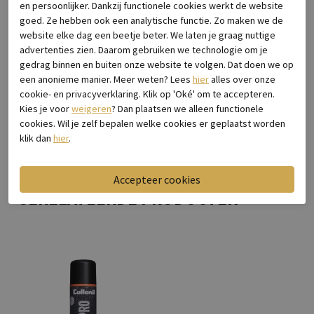
Leveranciercode
Luna Leopardo
en persoonlijker. Dankzij functionele cookies werkt de website
Breedtemaat
Wijdte f (normaal)
goed. Ze hebben ook een analytische functie. Zo maken we de
Categorie
Instappers & ballerina's
website elke dag een beetje beter. We laten je graag nuttige
advertenties zien. Daarom gebruiken we technologie om je
Kleur
Bruin
gedrag binnen en buiten onze website te volgen. Dat doen we op
Materiaal buitenkant
Nubuck
een anonieme manier. Meer weten? Lees
hier
alles over onze
Bestelcode
2121.30.112
cookie- en privacyverklaring. Klik op 'Oké' om te accepteren.
Kies je voor
weigeren
? Dan plaatsen we alleen functionele
cookies. Wil je zelf bepalen welke cookies er geplaatst worden
Bezorgen & retourneren
klik dan
hier
.
GERELATEERDE PRODUCTEN