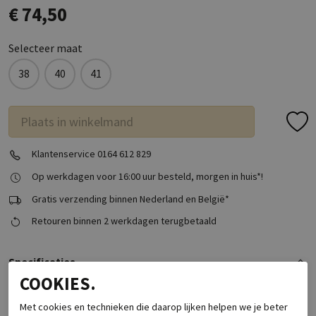
€ 74,50
Selecteer maat
38
40
41
Plaats in winkelmand
Klantenservice 0164 612 829
Op werkdagen voor 16:00 uur besteld, morgen in huis*!
Gratis verzending binnen Nederland en België*
Retouren binnen 2 werkdagen terugbetaald
Specificaties
COOKIES.
Merk
Babouche Lifestyle
Met cookies en technieken die daarop lijken helpen we je beter