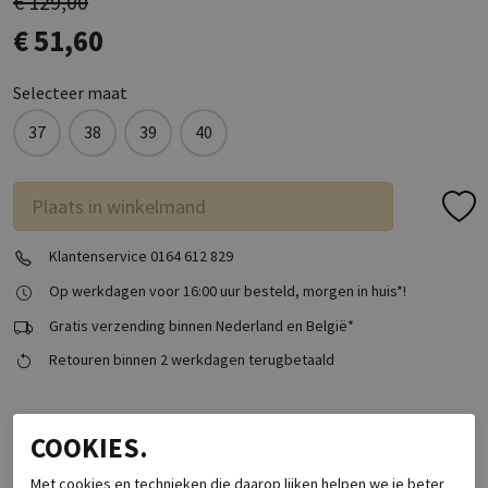
€ 129,00
€ 51,60
Selecteer maat
37
38
39
40
Plaats in winkelmand
Klantenservice 0164 612 829
Op werkdagen voor 16:00 uur besteld, morgen in huis*!
Gratis verzending binnen Nederland en België*
Retouren binnen 2 werkdagen terugbetaald
Specificaties
COOKIES.
Merk
Babouche Lifestyle
Met cookies en technieken die daarop lijken helpen we je beter