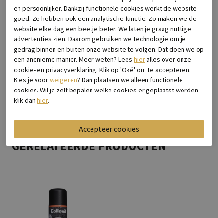
en persoonlijker. Dankzij functionele cookies werkt de website
Leveranciercode
Only-84 Taupe-Kum
goed. Ze hebben ook een analytische functie. Zo maken we de
Breedtemaat
Wijdte f (normaal)
website elke dag een beetje beter. We laten je graag nuttige
Categorie
Instappers & ballerina's
advertenties zien. Daarom gebruiken we technologie om je
Kleur
Taupe
gedrag binnen en buiten onze website te volgen. Dat doen we op
Materiaal buitenkant
Nubuck
een anonieme manier. Meer weten? Lees
hier
alles over onze
Bestelcode
2123.35.006
cookie- en privacyverklaring. Klik op 'Oké' om te accepteren.
Kies je voor
weigeren
? Dan plaatsen we alleen functionele
cookies. Wil je zelf bepalen welke cookies er geplaatst worden
klik dan
hier
.
Bezorgen & retourneren
GERELATEERDE PRODUCTEN