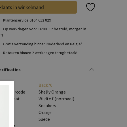
Plaats in winkelmand
Klantenservice 0164 612 829
Op werkdagen voor 16:00 uur besteld, morgen in
*!
Gratis verzending binnen Nederland en België*
Retouren binnen 2 werkdagen terugbetaald
cificaties
rk
Back70
veranciercode
Shelly Orange
eedtemaat
Wijdte f (normaal)
tegorie
Sneakers
eur
Oranje
eriaal
Suede
itenkant