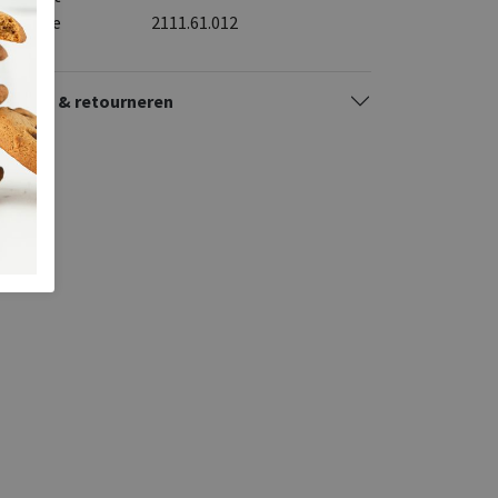
stelcode
2111.61.012
zorgen & retourneren