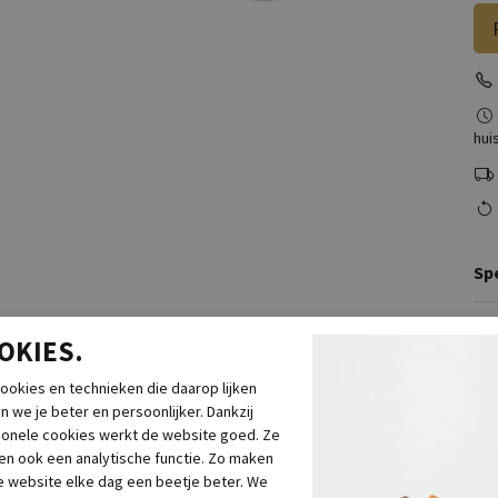
huis
Spe
Me
OKIES.
Le
Br
ookies en technieken die daarop lijken
n we je beter en persoonlijker. Dankzij
Ca
ionele cookies werkt de website goed. Ze
Kl
n ook een analytische functie. Zo maken
Mat
 website elke dag een beetje beter. We
bu