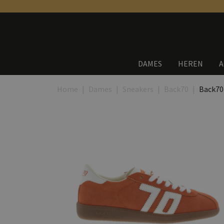
DAMES
HEREN
A
Home
Dames
Sneakers
Back70
Back70