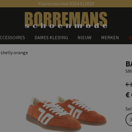
Klantenservice 0164 612829
Zoeken
CCESSOIRES
DAMES KLEDING
NIEUW
MERKEN
S
 shelly orange
B
SN
€ 
€
Se
3