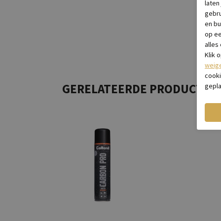
laten
gebru
en bu
op e
alles
Klik 
weig
cooki
GERELATEERDE PRODUCTEN
gepla