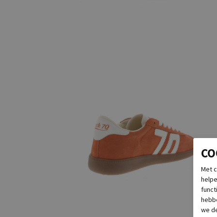
CO
Met c
helpe
funct
hebbe
we de