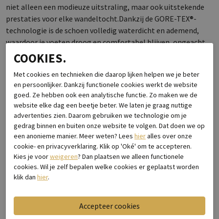
niet alleen een modieuze uitstraling, maar ook uitstekende
prestaties voor elke wandeltocht.Dankzij de GORE-TEX®-
technologie is de schoen volledig waterdicht en ademend,
waardoor je voeten droog en comfortabel blijven, ongeacht
het weer. Het nubuck leer zorgt voor een luxe en robuuste
COOKIES.
afwerking die bestand is tegen de zwaarste omstandigheden,
Met cookies en technieken die daarop lijken helpen we je beter
terwijl de dempende tussenzool voor optimale
en persoonlijker. Dankzij functionele cookies werkt de website
schokabsorptie zorgt, zelfs op ruw terrein.De Mid-hoogte
goed. Ze hebben ook een analytische functie. Zo maken we de
biedt extra enkelondersteuning en stabiliteit, wat ideaal is
website elke dag een beetje beter. We laten je graag nuttige
voor wandelingen over onverharde paden en bergachtig
advertenties zien. Daarom gebruiken we technologie om je
terrein. De Lowa Renegade GTX MID heeft bovendien een
gedrag binnen en buiten onze website te volgen. Dat doen we op
uitstekende grip door de speciaal ontworpen Vibram®-
een anonieme manier. Meer weten? Lees
hier
alles over onze
cookie- en privacyverklaring. Klik op 'Oké' om te accepteren.
buitenzool, die zelfs op natte en modderige ondergronden
Kies je voor
weigeren
? Dan plaatsen we alleen functionele
zorgt voor een stevige en betrouwbare voetafdruk.Kortom,
cookies. Wil je zelf bepalen welke cookies er geplaatst worden
de LOWA Renegade GTX MID in blauw nubuck leer is een
klik dan
hier
.
veelzijdige en betrouwbare keuze voor iedere dame die de
natuur wil verkennen met een schoen die zowel prestaties als
stijl combineert. Perfect voor zowel korte wandelingen als
langere trektochten.