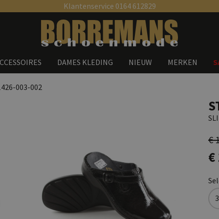
Klantenservice 0164 612829
Zoeken
CCESSOIRES
DAMES KLEDING
NIEUW
MERKEN
S
1426-003-002
S
SL
€ 
€
Se
3