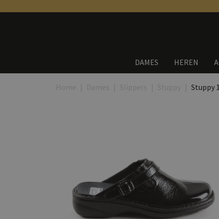
DAMES
HEREN
A
Home
Dames
Slippers
Stuppy
Stuppy 