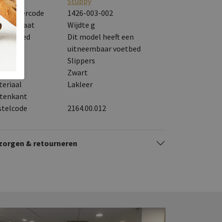
rk
Stuppy
veranciercode
1426-003-002
eedtemaat
Wijdte g
s voetbed
Dit model heeft een
uitneembaar voetbed
tegorie
Slippers
eur
Zwart
eriaal
Lakleer
itenkant
stelcode
2164.00.012
zorgen & retourneren