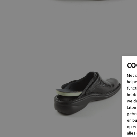
CO
Met c
helpe
funct
hebbe
we de
laten
gebru
en bu
op e
alles