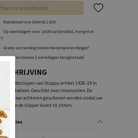
Plaats in winkelmand
Klantenservice 0164 612 829
Op werkdagen voor 16:00 uur besteld, morgen in
*!
Gratis verzending binnen Nederland en België*
Retouren binnen 2 werkdagen terugbetaald
MSCHRIJVING
ondheidsslipper van Stuppy artikel 1426-19 in
 zwart lakleer. Geschikt voor steunzolen. De
em kan naar achteren geschoven worden zodat uw
t vast in de slipper komt te zitten.
cificaties