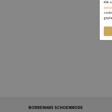
Klik 
weig
cooki
gepla
BORREMANS SCHOENMODE