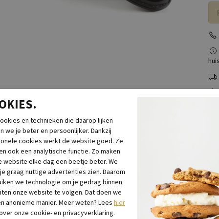
huis
OKIES.
O
ookies en technieken die daarop lijken
n we je beter en persoonlijker. Dankzij
Gez
ionele cookies werkt de website goed. Ze
het
n ook een analytische functie. Zo maken
ri
 website elke dag een beetje beter. We
voe
 je graag nuttige advertenties zien. Daarom
iken we technologie om je gedrag binnen
iten onze website te volgen. Dat doen we
Spe
en anonieme manier. Meer weten? Lees
hier
 over onze cookie- en privacyverklaring.