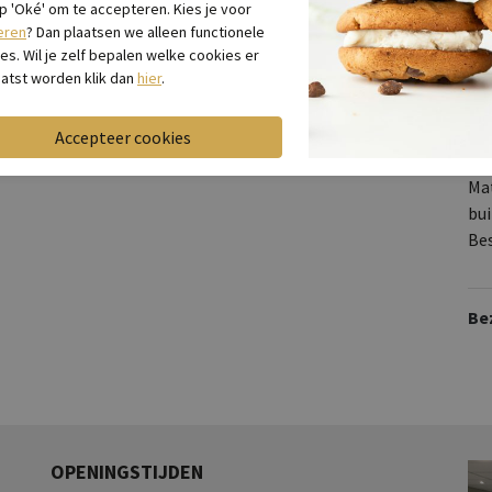
Me
op 'Oké' om te accepteren. Kies je voor
Le
eren
? Dan plaatsen we alleen functionele
Br
es. Wil je zelf bepalen welke cookies er
atst worden klik dan
hier
.
Lo
Ca
Kl
Mat
bu
Be
Be
OPENINGSTIJDEN