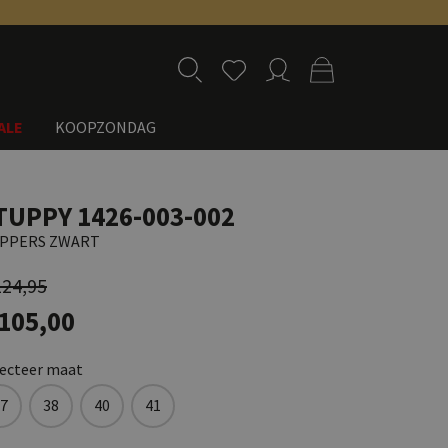
ALE
KOOPZONDAG
TUPPY 1426-003-002
IPPERS ZWART
124,95
 105,00
lecteer maat
7
38
40
41