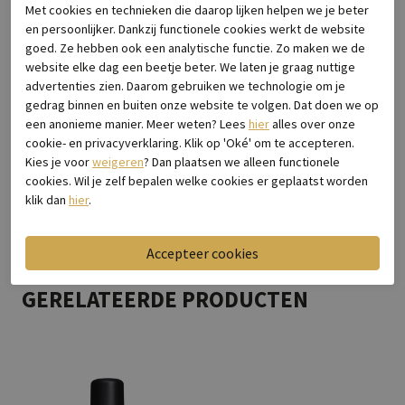
Met cookies en technieken die daarop lijken helpen we je beter
Merk
Warmbat
en persoonlijker. Dankzij functionele cookies werkt de website
Leveranciercode
Willow Suede Cognac
goed. Ze hebben ook een analytische functie. Zo maken we de
Breedtemaat
Normaal
website elke dag een beetje beter. We laten je graag nuttige
advertenties zien. Daarom gebruiken we technologie om je
Categorie
Pantoffels
gedrag binnen en buiten onze website te volgen. Dat doen we op
Kleur
Cognac
een anonieme manier. Meer weten? Lees
hier
alles over onze
Materiaal buitenkant
Suede
cookie- en privacyverklaring. Klik op 'Oké' om te accepteren.
Bestelcode
2190.33.010
Kies je voor
weigeren
? Dan plaatsen we alleen functionele
cookies. Wil je zelf bepalen welke cookies er geplaatst worden
klik dan
hier
.
Bezorgen & retourneren
GERELATEERDE PRODUCTEN