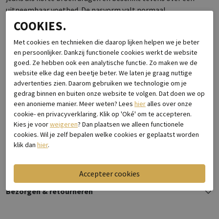
uitneembaar voetbed. De pasvorm valt normaal
COOKIES.
Specificaties
Met cookies en technieken die daarop lijken helpen we je beter
en persoonlijker. Dankzij functionele cookies werkt de website
Merk
Cycleur de Luxe
goed. Ze hebben ook een analytische functie. Zo maken we de
website elke dag een beetje beter. We laten je graag nuttige
Leveranciercode
Oververt Navy Blazer
advertenties zien. Daarom gebruiken we technologie om je
Breedtemaat
Normaal
gedrag binnen en buiten onze website te volgen. Dat doen we op
Los voetbed
Dit model heeft een uitneembaar
een anonieme manier. Meer weten? Lees
hier
alles over onze
voetbed
cookie- en privacyverklaring. Klik op 'Oké' om te accepteren.
Categorie
Sneakers
Kies je voor
weigeren
? Dan plaatsen we alleen functionele
Kleur
Blauw
cookies. Wil je zelf bepalen welke cookies er geplaatst worden
Materiaal buitenkant
Nubuck
klik dan
hier
.
Bestelcode
1112.80.109
Bezorgen & retourneren