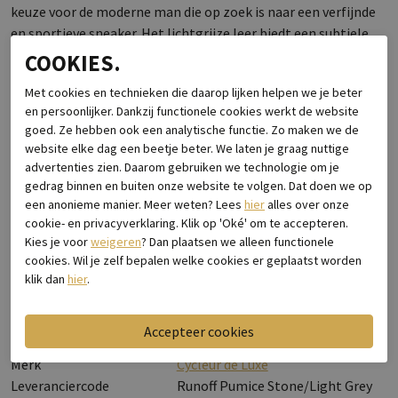
keuze voor de moderne man die op zoek is naar een verfijnde
en sportieve sneaker. Het lichtgrijze leer biedt een subtiele,
maar elegante uitstraling die gemakkelijk te combineren is
COOKIES.
met allerlei casual en semi-casual outfits. Het
Met cookies en technieken die daarop lijken helpen we je beter
minimalistische ontwerp wordt versterkt door de strakke
en persoonlijker. Dankzij functionele cookies werkt de website
lijnen en het hoogwaardige materiaal, waardoor deze sneaker
goed. Ze hebben ook een analytische functie. Zo maken we de
zowel stijlvol als tijdloos is.Dankzij het gebruik van lichtgrijs
website elke dag een beetje beter. We laten je graag nuttige
leer is de Runoff Pumice niet alleen visueel aantrekkelijk,
advertenties zien. Daarom gebruiken we technologie om je
maar ook ademend en duurzaam. De stevige zool biedt
gedrag binnen en buiten onze website te volgen. Dat doen we op
uitstekende grip en stabiliteit, terwijl het sportieve ontwerp
een anonieme manier. Meer weten? Lees
hier
alles over onze
cookie- en privacyverklaring. Klik op 'Oké' om te accepteren.
de perfecte balans biedt tussen comfort en uitstraling. Of je
Kies je voor
weigeren
? Dan plaatsen we alleen functionele
nu de stad in gaat of een ontspannen weekend hebt, deze
cookies. Wil je zelf bepalen welke cookies er geplaatst worden
sneaker is de perfecte metgezel.
klik dan
hier
.
Specificaties
Merk
Cycleur de Luxe
Leveranciercode
Runoff Pumice Stone/Light Grey