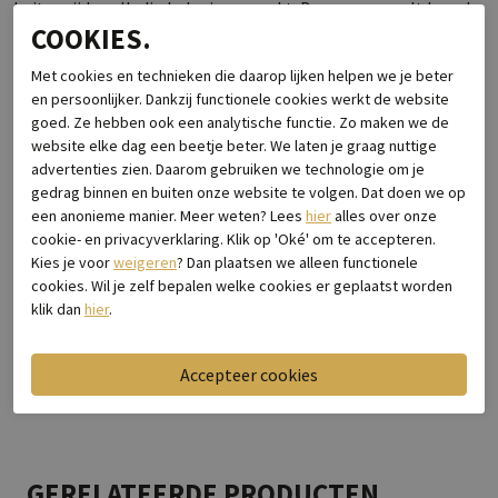
buitenzijde volledig leder is gemaakt. De pasvorm valt breed
COOKIES.
door de H wijdte.
Met cookies en technieken die daarop lijken helpen we je beter
Specificaties
en persoonlijker. Dankzij functionele cookies werkt de website
goed. Ze hebben ook een analytische functie. Zo maken we de
website elke dag een beetje beter. We laten je graag nuttige
Merk
Floris van Bommel
advertenties zien. Daarom gebruiken we technologie om je
Leveranciercode
Raffa 02.01 DarkBrown
gedrag binnen en buiten onze website te volgen. Dat doen we op
Breedtemaat
Wijdte h
een anonieme manier. Meer weten? Lees
hier
alles over onze
Categorie
Nette schoenen
cookie- en privacyverklaring. Klik op 'Oké' om te accepteren.
Kleur
Donkerbruin
Kies je voor
weigeren
? Dan plaatsen we alleen functionele
cookies. Wil je zelf bepalen welke cookies er geplaatst worden
Materiaal buitenkant
Leer
klik dan
hier
.
Bestelcode
1116.36.002
Bezorgen & retourneren
GERELATEERDE PRODUCTEN