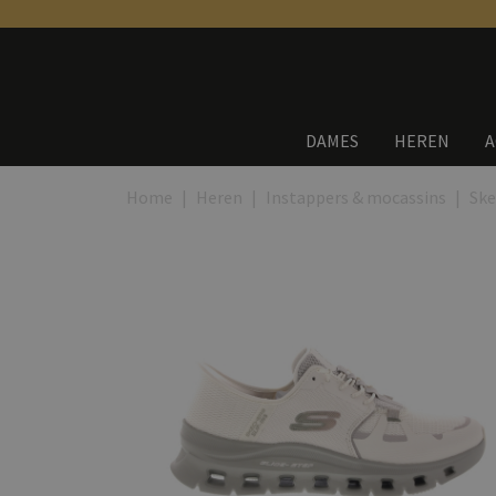
DAMES
HEREN
A
Home
Heren
Instappers & mocassins
Ske