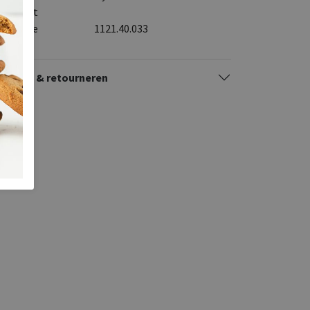
itenkant
stelcode
1121.40.033
zorgen & retourneren