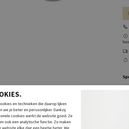
huis
Spe
OKIES.
Me
Le
ookies en technieken die daarop lijken
Br
n we je beter en persoonlijker. Dankzij
Ca
ionele cookies werkt de website goed. Ze
Kl
n ook een analytische functie. Zo maken
Mat
 website elke dag een beetje beter. We