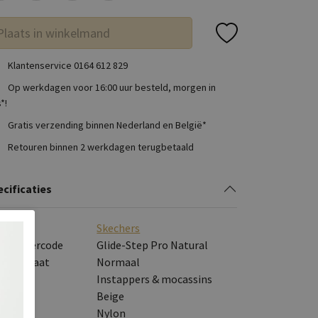
Plaats in winkelmand
Klantenservice 0164 612 829
Op werkdagen voor 16:00 uur besteld, morgen in
*!
Gratis verzending binnen Nederland en België*
Retouren binnen 2 werkdagen terugbetaald
cificaties
rk
Skechers
veranciercode
Glide-Step Pro Natural
eedtemaat
Normaal
tegorie
Instappers & mocassins
eur
Beige
eriaal
Nylon