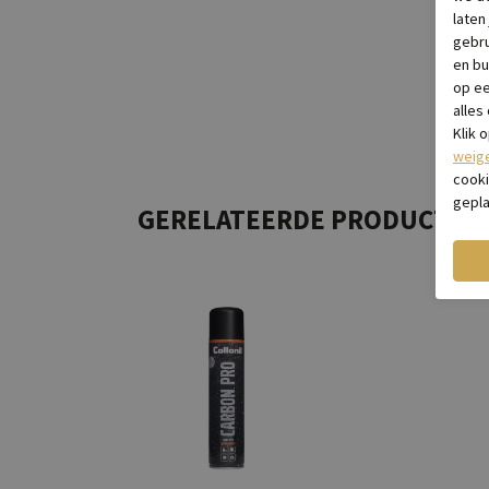
laten
gebru
en bu
op e
alles
Klik 
weig
cooki
gepla
GERELATEERDE PRODUCTEN