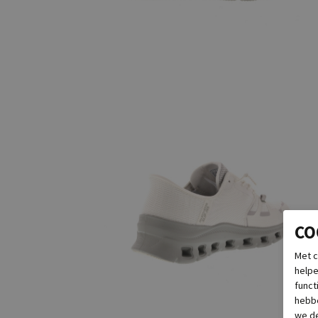
CO
Met c
helpe
funct
hebbe
we de