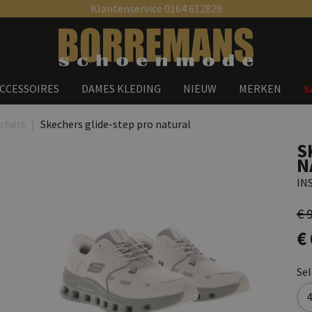
Klantenservice 0164 612829
Zoeken
CCESSOIRES
DAMES KLEDING
NIEUW
MERKEN
S
chers
Skechers glide-step pro natural
S
N
IN
€ 
€
Se
4