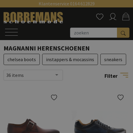
Klantenservice 0164 612829
Zoeken
MAGNANNI HERENSCHOENEN
chelsea boots
instappers & mocassins
sneakers
36 items
Filter