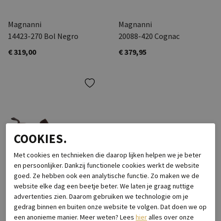
Magnanni
Magnanni
14423-270 Bol Negro
20088-420 Cognac
€ 319,00
€ 379,95
COOKIES.
Met cookies en technieken die daarop lijken helpen we je beter
en persoonlijker. Dankzij functionele cookies werkt de website
goed. Ze hebben ook een analytische functie. Zo maken we de
website elke dag een beetje beter. We laten je graag nuttige
-11%
advertenties zien. Daarom gebruiken we technologie om je
Magnanni
gedrag binnen en buiten onze website te volgen. Dat doen we op
een anonieme manier. Meer weten? Lees
hier
alles over onze
20109 Chelsea Cognac