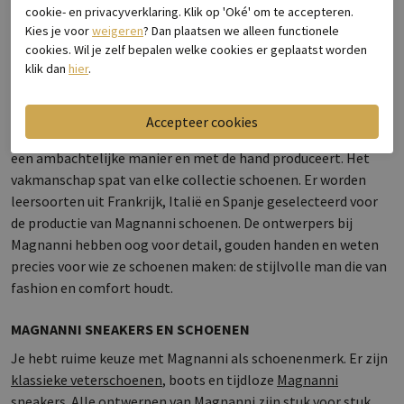
cookie- en privacyverklaring. Klik op 'Oké' om te accepteren.
€ 269,95
€ 239,00
Kies je voor
weigeren
? Dan plaatsen we alleen functionele
cookies. Wil je zelf bepalen welke cookies er geplaatst worden
klik dan
hier
.
MAGNANNI
Magnanni is een Spaans schoenenmerk dat hun schoenen op
een ambachtelijke manier en met de hand produceert. Het
vakmanschap spat van elke collectie schoenen. Er worden
leersoorten uit Frankrijk, Italië en Spanje geselecteerd voor
de productie van Magnanni schoenen. De ontwerpers bij
Magnanni hebben oog voor detail, gouden handen en weten
precies voor wie ze schoenen maken: de stijlvolle man die van
fashion en comfort houdt.
MAGNANNI SNEAKERS EN SCHOENEN
Je hebt ruime keuze met Magnanni als schoenenmerk. Er zijn
klassieke veterschoenen
, boots en tijdloze
Magnanni
sneakers
. Alle ontwerpen van Magnanni zijn stuk voor stuk