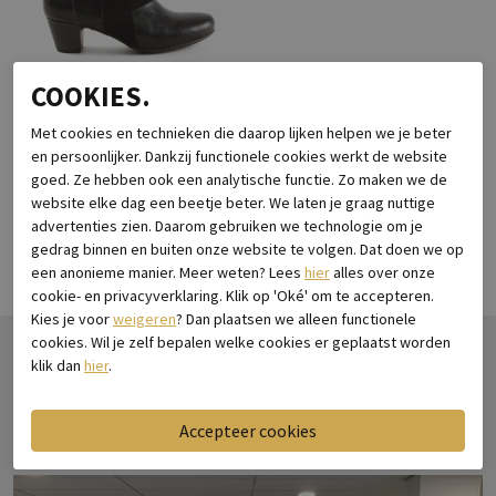
COOKIES.
Met cookies en technieken die daarop lijken helpen we je beter
Christina Capo
en persoonlijker. Dankzij functionele cookies werkt de website
31-21396-G-1010 NIssa
goed. Ze hebben ook een analytische functie. Zo maken we de
website elke dag een beetje beter. We laten je graag nuttige
€ 159,95
advertenties zien. Daarom gebruiken we technologie om je
gedrag binnen en buiten onze website te volgen. Dat doen we op
een anonieme manier. Meer weten? Lees
hier
alles over onze
cookie- en privacyverklaring. Klik op 'Oké' om te accepteren.
Kies je voor
weigeren
? Dan plaatsen we alleen functionele
cookies. Wil je zelf bepalen welke cookies er geplaatst worden
klik dan
hier
.
BORREMANS SCHOENMODE
OPENINGSTIJDEN
Maandag
13.00 - 18.00