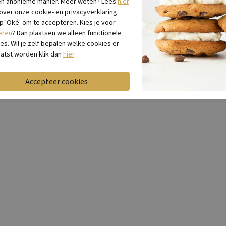
en anonieme manier. Meer weten? Lees
hier
 over onze cookie- en privacyverklaring.
op 'Oké' om te accepteren. Kies je voor
eren
? Dan plaatsen we alleen functionele
es. Wil je zelf bepalen welke cookies er
atst worden klik dan
hier
.