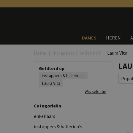
DAMES
HEREN
A
Home
instappers & ballerina's
Laura Vita
LAU
Gefilterd op:
instappers & ballerina's
Popul
Laura Vita
Wis selectie
Categorieën
enkellaars
instappers & ballerina's