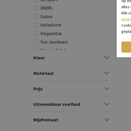
op e
alles
DWRS
Klik 
Gabor
weig
Helioform
cooki
gepla
Hispanitas
Ilse Jacobsen
Kennel & Schmenger
Kleur
Kurt Geiger
Laura Vita
Materiaal
Maruti
Michael Kors
Prijs
Nubikk
Odare
Uitneembaar voetbed
Paul Green
Pedro Miralles
Wijdtemaat
Piedi Nudi