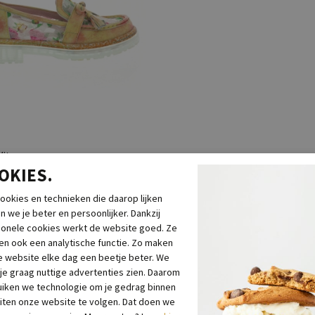
Vita
OKIES.
 101 Abricot
5
€ 19,99
ookies en technieken die daarop lijken
n we je beter en persoonlijker. Dankzij
ionele cookies werkt de website goed. Ze
n ook een analytische functie. Zo maken
 website elke dag een beetje beter. We
 je graag nuttige advertenties zien. Daarom
iken we technologie om je gedrag binnen
iten onze website te volgen. Dat doen we