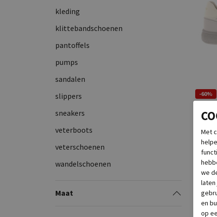
kleding
klittebandschoenen
pantoffels
pumps
sandalen
-60%
slippers
Nubik
sneakers
CO
Ray St
veterboots
Met c
€ 189,
helpe
veterschoenen
funct
hebbe
wandelschoenen
we de
laten
Maat
gebru
en bu
op e