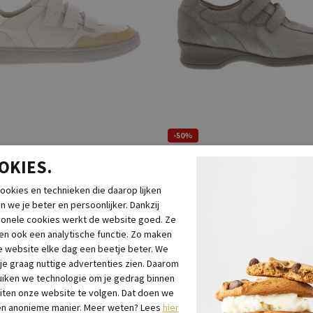
-50%
k
Xsensible
OKIES.
raps Desert
Lucia Taupe
ookies en technieken die daarop lijken
95
€ 75,98
€ 229,95
€ 114,98
n we je beter en persoonlijker. Dankzij
ionele cookies werkt de website goed. Ze
n ook een analytische functie. Zo maken
 website elke dag een beetje beter. We
 je graag nuttige advertenties zien. Daarom
iken we technologie om je gedrag binnen
iten onze website te volgen. Dat doen we
en anonieme manier. Meer weten? Lees
hier