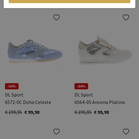
-50%
-50%
DL Sport
DL Sport
6572-0C Doha Celeste
6564-05 Ancona Platino
€ 199,95
€ 99,98
€ 199,95
€ 99,98