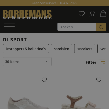
Klantenservice 0164 612829
Zoeken
DL SPORT
instappers & ballerina's
sandalen
sneakers
vete
36 items
Filter