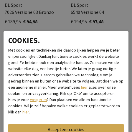
DL Sport
DL Sport
7026 Versione 03 Bronzo
6540 Versione 04
€ 189,95
€ 94,98
€ 194,95
€ 97,48
COOKIES.
Met cookies en technieken die daarop lijken helpen we je beter
en persoonlijker. Dankzij functionele cookies werkt de website
goed. Ze hebben ook een analytische functie. Zo maken we de
website elke dag een beetje beter. We laten je graag nuttige
advertenties zien. Daarom gebruiken we technologie om je
gedrag binnen en buiten onze website te volgen. Dat doen we op
een anonieme manier. Meer weten? Lees
hier
alles over onze
cookie- en privacyverklaring. Klik op 'Oké' om te accepteren.
Kies je voor
weigeren
? Dan plaatsen we alleen functionele
cookies. Wil je zelf bepalen welke cookies er geplaatst worden
-50%
-50%
klik dan
hier
.
DL Sport
DL Sport
6540-01 Chic Bianco
6968 Versione 02
€ 194,95
€ 97,48
€ 199,95
€ 99,98