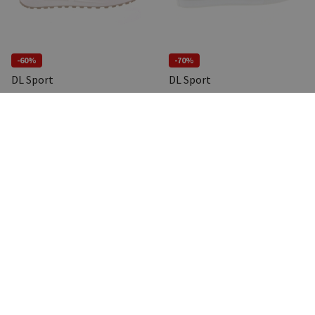
-60%
-70%
DL Sport
DL Sport
6235-01
5621 Versione 02
€ 189,95
€ 75,98
€ 174,95
€ 52,49
Pagina
Pagina
Vorige
1
Volgende
BORREMANS SCHOENMODE
OPENINGSTIJDEN