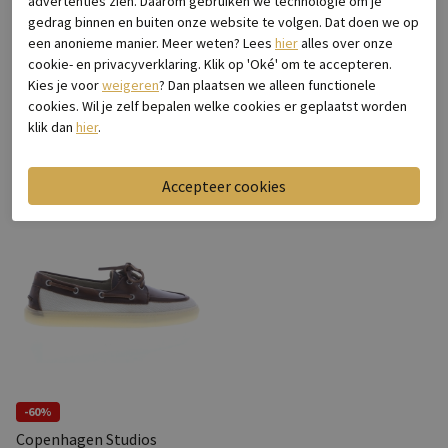
advertenties zien. Daarom gebruiken we technologie om je
gedrag binnen en buiten onze website te volgen. Dat doen we op
een anonieme manier. Meer weten? Lees
hier
alles over onze
-50%
-60%
cookie- en privacyverklaring. Klik op 'Oké' om te accepteren.
Copenhagen Studios
Copenhagen Studios
Kies je voor
weigeren
? Dan plaatsen we alleen functionele
CPH160 Snake Cream
CPH204 Milk
cookies. Wil je zelf bepalen welke cookies er geplaatst worden
€ 199,90
€ 99,95
€ 189,90
€ 75,96
klik dan
hier
.
-60%
Copenhagen Studios