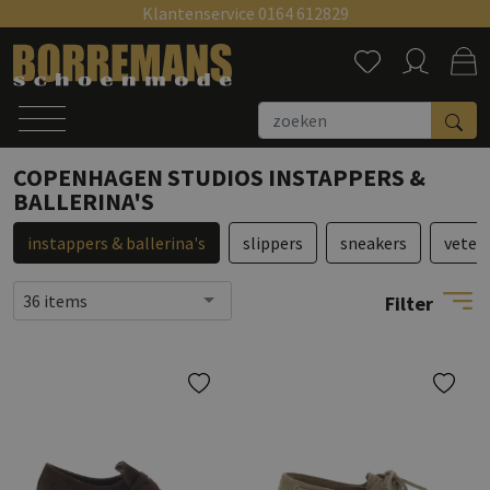
Klantenservice 0164 612829
Zoeken
COPENHAGEN STUDIOS INSTAPPERS &
BALLERINA'S
instappers & ballerina's
slippers
sneakers
veter
36 items
Filter