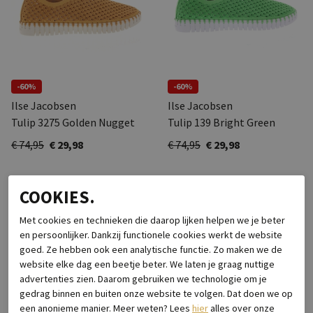
-60%
-60%
Ilse Jacobsen
Ilse Jacobsen
Tulip 3275 Golden Nugget
Tulip 139 Bright Green
€ 74,95
€ 29,98
€ 74,95
€ 29,98
COOKIES.
Met cookies en technieken die daarop lijken helpen we je beter
en persoonlijker. Dankzij functionele cookies werkt de website
goed. Ze hebben ook een analytische functie. Zo maken we de
website elke dag een beetje beter. We laten je graag nuttige
advertenties zien. Daarom gebruiken we technologie om je
gedrag binnen en buiten onze website te volgen. Dat doen we op
een anonieme manier. Meer weten? Lees
hier
alles over onze