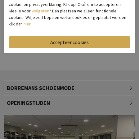
cookie- en privacyverklaring. Klik op 'Oké' om te accepteren.
Kies je voor
weigeren
? Dan plaatsen we alleen functionele
-60%
-60%
cookies. Wil je zelf bepalen welke cookies er geplaatst worden
Ilse Jacobsen
Ilse Jacobsen
klik dan
hier
.
Tulip 3275 Navy
Tulip 3576W Platin
€ 74,95
€ 29,98
€ 84,95
€ 33,98
BORREMANS SCHOENMODE
OPENINGSTIJDEN
Maandag
13.00 - 18.00
Dinsdag
09.00 - 18.00
Woensdag
09.00 - 18.00
info@borremansschoenmode.nl
Donderdag
09.00 - 18.00