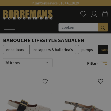
Klantenservice 0164 612829
Zoeken
BABOUCHE LIFESTYLE SANDALEN
enkellaars
instappers & ballerina's
pumps
sanda
36 items
Filter