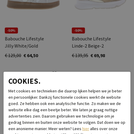
-50%
-50%
Babouche Lifestyle
Babouche Lifestyle
Jilly White/Gold
Linde-2 Beige-2
€ 129,00
€ 64,50
€ 139,95
€ 69,98
COOKIES.
Met cookies en technieken die daarop lijken helpen we je beter
en persoonlijker. Dankzij functionele cookies werkt de website
goed. Ze hebben ook een analytische functie. Zo maken we de
website elke dag een beetje beter. We laten je graag nuttige
advertenties zien. Daarom gebruiken we technologie om je
gedrag binnen en buiten onze website te volgen. Dat doen we op
een anonieme manier. Meer weten? Lees
hier
alles over onze