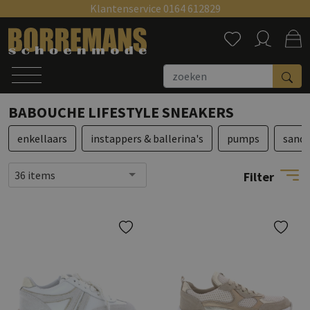
Klantenservice 0164 612829
Zoeken
BABOUCHE LIFESTYLE SNEAKERS
enkellaars
instappers & ballerina's
pumps
sanda
36 items
Filter