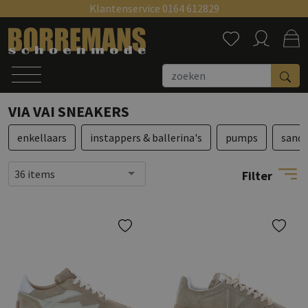
Klantenservice 0164 612829
Zoeken
VIA VAI SNEAKERS
enkellaars
instappers & ballerina's
pumps
sanda
36 items
Filter