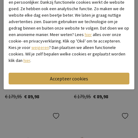
en persoonlijker. Dankzij functionele cookies werkt de website
goed. Ze hebben ook een analytische functie. Zo maken we de
website elke dag een beetje beter. We laten je graag nuttige
advertenties zien. Daarom gebruiken we technologie om je
gedrag binnen en buiten onze website te volgen. Dat doen we op
een anonieme manier. Meer weten? Lees
hier
alles over onze
cookie- en privacyverklaring. Klik op 'Oké' om te accepteren.
Kies je voor
weigeren
? Dan plaatsen we alleen functionele
cookies. Wil je zelf bepalen welke cookies er geplaatst worden
klik dan
hier
.
-50%
-50%
VIA VAI
VIA VAI
Isa Bo Jeans Combi Blue
Nilla Macy Tortuga Calcare
€ 179,95
€ 89,98
€ 179,95
€ 89,98