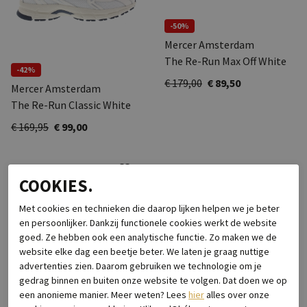
-50%
Mercer Amsterdam
The Re-Run Max Off White
-42%
€ 179,00
€ 89,50
Mercer Amsterdam
The Re-Run Classic White
€ 169,95
€ 99,00
COOKIES.
Met cookies en technieken die daarop lijken helpen we je beter
en persoonlijker. Dankzij functionele cookies werkt de website
goed. Ze hebben ook een analytische functie. Zo maken we de
website elke dag een beetje beter. We laten je graag nuttige
advertenties zien. Daarom gebruiken we technologie om je
gedrag binnen en buiten onze website te volgen. Dat doen we op
een anonieme manier. Meer weten? Lees
hier
alles over onze