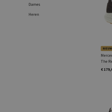
Dames
Heren
NIEUW
Merce
The R
€ 179,