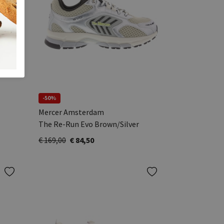
-50%
Mercer Amsterdam
The Re-Run Evo Brown/Silver
€ 169,00
€ 84,50