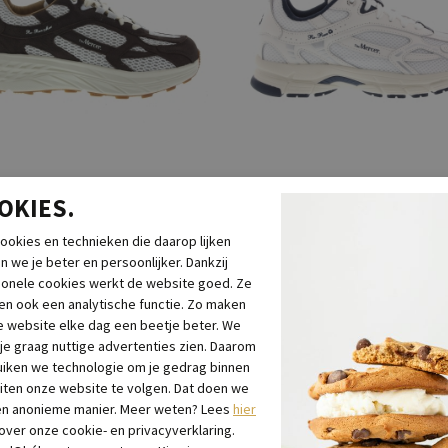
-41%
OKIES.
r Amsterdam
Mercer Amsterdam
ookies en technieken die daarop lijken
e-Run Max Dark
The Re-Run Classic White
n we je beter en persoonlijker. Dankzij
00
€ 169,00
€ 99,00
ionele cookies werkt de website goed. Ze
n ook een analytische functie. Zo maken
 website elke dag een beetje beter. We
 je graag nuttige advertenties zien. Daarom
iken we technologie om je gedrag binnen
iten onze website te volgen. Dat doen we
en anonieme manier. Meer weten? Lees
hier
 over onze cookie- en privacyverklaring.