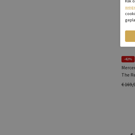
Klik 
weig
cooki
gepla
-42%
Merce
The Re
€ 169,