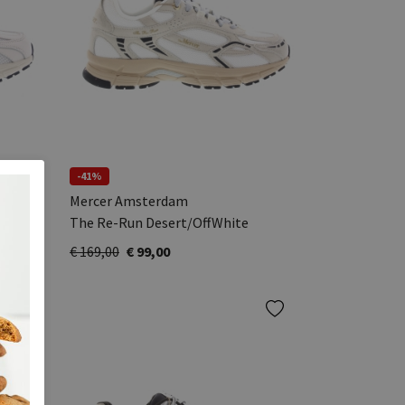
-41%
Mercer Amsterdam
The Re-Run Desert/OffWhite
€ 169,00
€ 99,00