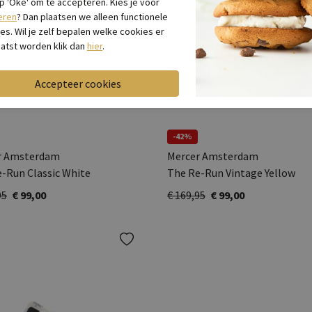
op 'Oké' om te accepteren. Kies je voor
eren
? Dan plaatsen we alleen functionele
es. Wil je zelf bepalen welke cookies er
atst worden klik dan
hier
.
-42%
r Amsterdam
Mercer Amsterdam
-Run Classic White
The Re-Run Vintage Yellow
95
€ 99,00
€ 169,95
€ 99,00