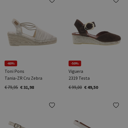
-60%
-50%
Toni Pons
Viguera
Tania-ZR Cru Zebra
2319 Testa
€ 79,95
€ 31,98
€ 99,00
€ 49,50