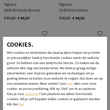
Viguera
Viguera
1825 Brillante Bronce
2143 Elista Shara
€ 89,00
€ 44,50
€ 89,00
€ 44,50
COOKIES.
Met cookies en technieken die daarop lijken helpen we je beter
en persoonlijker. Dankzij functionele cookies werkt de website
goed. Ze hebben ook een analytische functie. Zo maken we de
website elke dag een beetje beter. We laten je graag nuttige
advertenties zien. Daarom gebruiken we technologie om je
gedrag binnen en buiten onze website te volgen. Dat doen we op
een anonieme manier. Meer weten? Lees
hier
alles over onze
-50%
-50%
cookie- en privacyverklaring. Klik op 'Oké' om te accepteren.
Kies je voor
weigeren
? Dan plaatsen we alleen functionele
Viguera
Viguera
cookies. Wil je zelf bepalen welke cookies er geplaatst worden
2192 Negro
2323 Negro
klik dan
hier
.
€ 89,00
€ 44,50
€ 94,00
€ 47,00