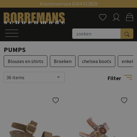
Klantenservice 0164 612829
Zoeken
PUMPS
Blouses en shirts
Broeken
chelsea boots
enkell
36 items
Filter