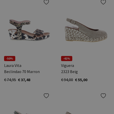
-50%
-41%
Laura Vita
Viguera
Beclindao 70 Marron
2323 Beig
€ 74,95
€ 37,48
€ 94,00
€ 55,00