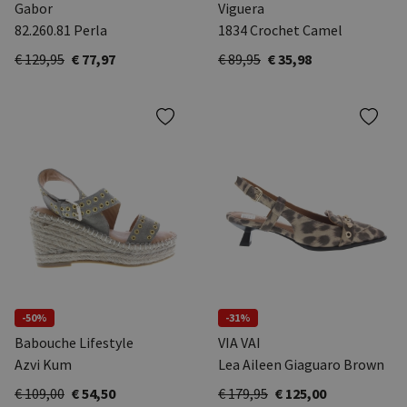
Gabor
Viguera
82.260.81 Perla
1834 Crochet Camel
€ 129,95
€ 77,97
€ 89,95
€ 35,98
-50%
-31%
Babouche Lifestyle
VIA VAI
Azvi Kum
Lea Aileen Giaguaro Brown
€ 109,00
€ 54,50
€ 179,95
€ 125,00