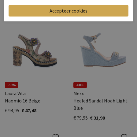
-50%
-60%
Laura Vita
Mexx
Naomio 16 Beige
Heeled Sandal Noah Light
Blue
€ 94,95
€ 47,48
€ 79,95
€ 31,98