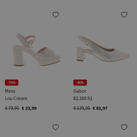
-70%
-40%
Mexx
Gabor
Lou Cream
82.260.92
€ 79,95
€ 23,99
€ 139,95
€ 83,97