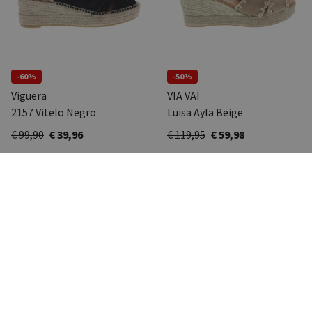
-60%
-50%
Viguera
VIA VAI
2157 Vitelo Negro
Luisa Ayla Beige
€ 99,90
€ 39,96
€ 119,95
€ 59,98
Pagina
Pagina
Vorige
1
Volgende
BORREMANS SCHOENMODE