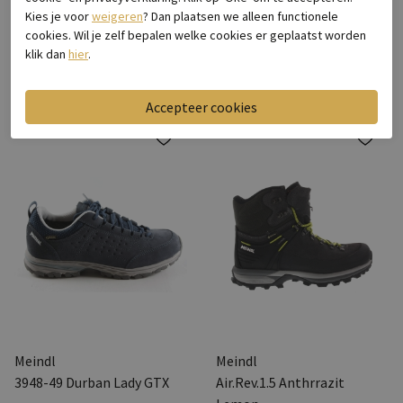
Hanwag
Lowa
Kies je voor
weigeren
? Dan plaatsen we alleen functionele
Banks Lady GTX
Renegade Evo GTX
cookies. Wil je zelf bepalen welke cookies er geplaatst worden
Navy/Asphalt
Graugruen
klik dan
hier
.
€ 259,95
€ 229,95
Meindl
Meindl
3948-49 Durban Lady GTX
Air.Rev.1.5 Anthrrazit