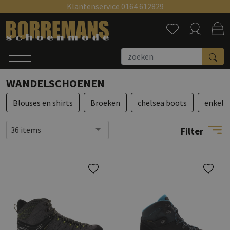
Klantenservice 0164 612829
Zoeken
WANDELSCHOENEN
Blouses en shirts
Broeken
chelsea boots
enkell
36 items
Filter