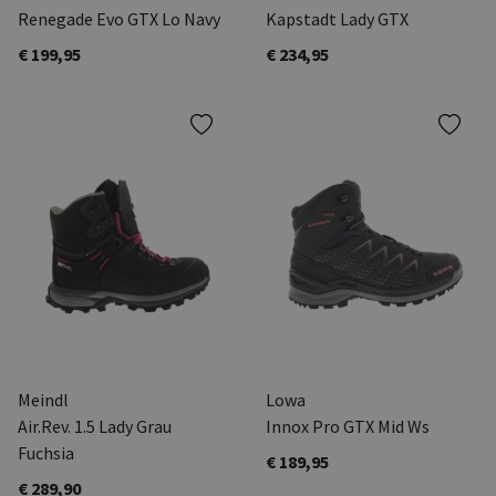
Renegade Evo GTX Lo Navy
Kapstadt Lady GTX
€ 199,95
€ 234,95
Meindl
Lowa
Air.Rev. 1.5 Lady Grau
Innox Pro GTX Mid Ws
Fuchsia
€ 189,95
€ 289,90