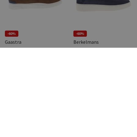
-60%
-60%
Gaastra
Berkelmans
Barrick LF
Castrezzato Blue
€ 119,95
€ 47,98
€ 139,95
€ 55,98
Pagina
Pagina
Vorige
1
Volgende
BORREMANS SCHOENMODE