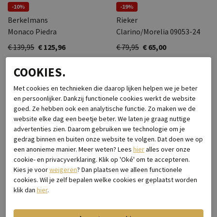
-10%
-19%
Berkelmans
Rieker
Monaco Piedra
Clarino/Morelia 09053-24
€ 139,95
€ 125,96
€ 79,95
€ 65,00
COOKIES.
Met cookies en technieken die daarop lijken helpen we je beter
en persoonlijker. Dankzij functionele cookies werkt de website
goed. Ze hebben ook een analytische functie. Zo maken we de
website elke dag een beetje beter. We laten je graag nuttige
advertenties zien. Daarom gebruiken we technologie om je
gedrag binnen en buiten onze website te volgen. Dat doen we op
een anonieme manier. Meer weten? Lees
hier
alles over onze
cookie- en privacyverklaring. Klik op 'Oké' om te accepteren.
Kies je voor
weigeren
? Dan plaatsen we alleen functionele
cookies. Wil je zelf bepalen welke cookies er geplaatst worden
-10%
-10%
klik dan
hier
.
Mephisto
Mephisto
Davy Riko Dark Brown 2151
Davy Riko Black