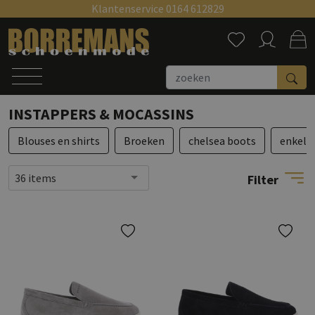
Klantenservice 0164 612829
Zoeken
INSTAPPERS & MOCASSINS
Blouses en shirts
Broeken
chelsea boots
enkell
36 items
Filter